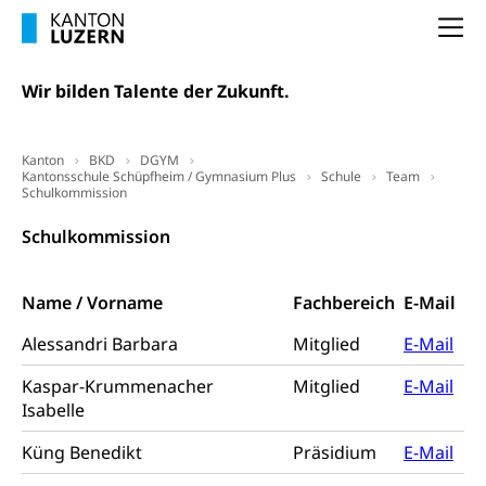
(gewaltpraevention.lu.ch)
Entlassung, Stellenverlust, Arbeitsmangel,
Na
Unterbeschäftigung, Arbeitslosenversicherung,
Arbeitsgericht
Arbeitslosenentschädigung
Schlichtungsbehörde Arbeit
Wir bilden Talente der Zukunft.
Arbeitslosigkeit (gruezi.lu.ch)
Berufliche Selbständigkeit
Arbeitslosigkeit und Stellensuche (WAS
selbständig Erwerbender, Freiberufler
Kanton
BKD
DGYM
Luzern)
Kantonsschule Schüpfheim / Gymnasium Plus
Schule
Team
Unterstützung der Wirtschaftsförderung
Schulkommission
Pensionierung
Arbeitslosenentschädigung (WAS Luzern)
Luzern
Frühpensionierung, Altersrente, berufliche
Schulkommission
Vorsorge, Altersvorsorge
Handelsregister Luzern
Dienststelle Steuern - Wissenswertes
AHV-Altersrente (WAS Luzern)
Name / Vorname
Fachbereich
E-Mail
Selbständige (WAS Luzern)
LUPK - Luzerner Pensionskasse
Alessandri Barbara
Mitglied
E-Mail
Bildung und Forschung
Altersvorsorge (gruezi.lu.ch)
Kaspar-Krummenacher
Mitglied
E-Mail
Wissenschaftsförderung
Isabelle
Forschungsförderung, Wissenschaftsmarketing,
Küng Benedikt
Präsidium
E-Mail
Wissenschaft, Forschung, Entwicklung, Projekte