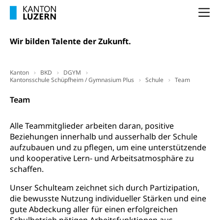
(gewaltpraevention.lu.ch)
Entlassung, Stellenverlust, Arbeitsmangel,
Na
Unterbeschäftigung, Arbeitslosenversicherung,
Arbeitsgericht
Arbeitslosenentschädigung
Schlichtungsbehörde Arbeit
Wir bilden Talente der Zukunft.
Arbeitslosigkeit (gruezi.lu.ch)
Berufliche Selbständigkeit
Arbeitslosigkeit und Stellensuche (WAS
selbständig Erwerbender, Freiberufler
Kanton
BKD
DGYM
Luzern)
Kantonsschule Schüpfheim / Gymnasium Plus
Schule
Team
Unterstützung der Wirtschaftsförderung
Pensionierung
Arbeitslosenentschädigung (WAS Luzern)
Luzern
Team
Frühpensionierung, Altersrente, berufliche
Vorsorge, Altersvorsorge
Handelsregister Luzern
Alle Teammitglieder arbeiten daran, positive
Dienststelle Steuern - Wissenswertes
AHV-Altersrente (WAS Luzern)
Beziehungen innerhalb und ausserhalb der Schule
aufzubauen und zu pflegen, um eine unterstützende
Selbständige (WAS Luzern)
LUPK - Luzerner Pensionskasse
Bildung und Forschung
und kooperative Lern- und Arbeitsatmosphäre zu
Altersvorsorge (gruezi.lu.ch)
schaffen.
Wissenschaftsförderung
Unser Schulteam zeichnet sich durch Partizipation,
Forschungsförderung, Wissenschaftsmarketing,
die bewusste Nutzung individueller Stärken und eine
Wissenschaft, Forschung, Entwicklung, Projekte
gute Abdeckung aller für einen erfolgreichen