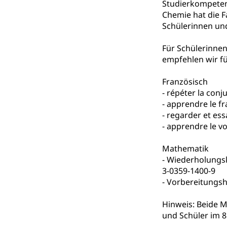
Studierkompetenz
Chemie hat die F
Berufsbildung
Obligatorische
Schülerinnen un
Fach- & Wirt
Schulpflicht, S
Für Schülerinnen
Psychomotorik, 
Gymnasien & 
empfehlen wir fü
Kantonale S
Stipendien un
Gesundheits
Französisch
Sonderschul
Studienbeihilfe
- répéter la con
Heilpädagogi
- apprendre le fr
Stipendien U
Universität
- regarder et e
Fachstelle St
- apprendre le v
Technische Hoch
Hochschulbildung
Finanzielle 
Hochschule Luze
Mathematik
(Dachorganisati
- Wiederholungsk
3-0359-1400-9
swissunivers
Vorschule
- Vorbereitungs
Kindergarten, Ki
Hinweis: Beide 
Kinderbetre
und Schüler im 8