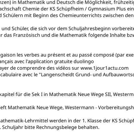
en) in Mathematik und Deutsch die Möglichkeit, frühzeitig
achschaft Chemie der KS Schüpfheim / Gymnasium Plus einen
 / Mittelschulen (gruezi.lu.ch)
Fachklasse Grafik (fachkl
 Schulzeit
d Schülern mit Beginn des Chemieunterrichts zwischen den
schafts-Mittelschulzentrum FMZ
Gymnasialbildung, Kan
chulobligatorium, Primarschule, Sekundarschule, Schulferien, Tag
 und Schüler, die sich vor dem Schuljahresbeginn vorbereite
Schulpsychologie, Schulsozialarbeit, Heilpädagogik und Sondersch
Fachmittelschulen (beruf.lu.ch)
Studienwahl- und Stud
r das Französisch und die Mathematik folgende Inhalte bz
portcamps
Primarschule
Sekundarschule
Schulpflich
d Darlehen
mittelschule
Informatikmittelschule
Wirtschaftsmitte
ung
Musikschulen
Schulferien
Früherziehung
Schu
, Stipendien, Ausbildungsdarlehen
jugaison les verbes au présent et au passé composé (par e
sche Schulen
Freiwilliger Schulsport
ançais avec l'application gratuite duolingo
niversität Luzern unilu
Finanzielle Unterstützung für A
ssayer de comprendre des vidéos sur www.1jour1actu.com
ipendien (beruf.lu.ch)
Studienbeiträge Höhere Berufsbi
ocabulaire avec le "Langenscheidt Grund- und Aufbauwortsc
schule, Studium, Hochschulstudium, Universitätsstudium, univers
, Hochschule, universitäre Hochschule, Bachelor, Master, Doktora
Unterstützung Pädagogische Hochschule PHLU
Stipendi
rn, Fachhochschule Zentralschweiz, HSLU, Pädagogische Hochschul
on der Schweizer Hochschulen)
apitel für die Sek I in Mathematik Neue Wege SII, Westerma
ities
Universität Luzern
Fachstelle Hochschulbildung
heft Mathematik Neue Wege, Westermann - Vorbereitungshef
nderkrippe, Krippe, Kinderhort, Kindertagesstätte, Spielgruppe, Ta
Mathematik-Lehrmittel werden in der 1. Klasse der KS Sch
uung
Freiwilliges Kindergarten Jahr
Frühe Sprachförd
. Schuljahr bitte Rechnungsbelege behalten.