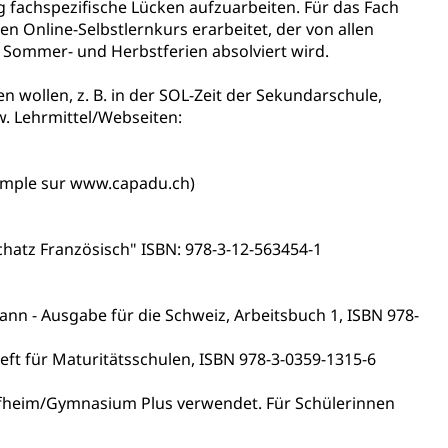
 fachspezifische Lücken aufzuarbeiten. Für das Fach
 Online-Selbstlernkurs erarbeitet, der von allen
assegrafik.ch)
 Sommer- und Herbstferien absolviert wird.
tonsschulen
esschule, Schulergänzende Betreuung, Logopädie,
n wollen, z. B. in der SOL-Zeit der Sekundarschule,
ulen
ienbearatung
Fachklasse Grafik
w. Lehrmittel/Webseiten:
t
Kindergarten & Basisstufe
Förderangebote
lschule
FMS und Vollzeitschulen mit BM
ldienste
Betreuungsangebote
Schulliste
xemple sur www.capadu.ch)
usbildung Pflege HF oder Studium Pflege FH
ldung
hatz Französisch" ISBN: 978-3-12-563454-1
itäre Ausbildung, akademische Ausbildung,
t, Weiterbildung, Forschung, Entwicklung, Dienstleistungen,
en Hochschule Luzern hslu
e Luzern, PH Luzern, UniLU, swissuniversities
nn - Ausgabe für die Schweiz, Arbeitsbuch 1, ISBN 978-
t für Maturitätsschulen, ISBN 978-3-0359-1315-6
gesmutter, Freiwilliges Kindergarten Jahr
üpfheim/Gymnasium Plus verwendet. Für Schülerinnen
erung
Kindergarten & Basisstufe