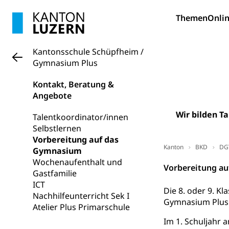
Wissenschaft
Themen
Onlin
Forschungsförde
Kantonsschule Schüpfheim /
Pilotprojekt
Erwachsenenb
Gymnasium Plus
Umschulung, zwe
Grundkompetenze
Kontakt, Beratung &
Angebote
Erwachsene
Berufliche Gr
Wir bilden Ta
Talentkoordinator/innen
Fachperson B
Lehre, Berufsfac
Selbstlernen
Allgemeinbil
Vorbereitung auf das
Kanton
BKD
DG
Gymnasium
Schulen und 
Hochschule F
Bildung & Be
Wochenaufenthalt und
Vorbereitung a
Fremdsprache
Studium, Hochsc
Berufsabschl
Gastfamilie
ICT
Information
Die 8. oder 9. K
Campus Hor
Mittelschulen
Nachhilfeunterricht Sek I
Gymnasium Plus 
Berufslehre (
Atelier Plus Primarschule
Pädagogische
Gymnasium, Hand
Informatikmitte
Berufsmaturi
Im 1. Schuljahr 
und Vollzeitsch