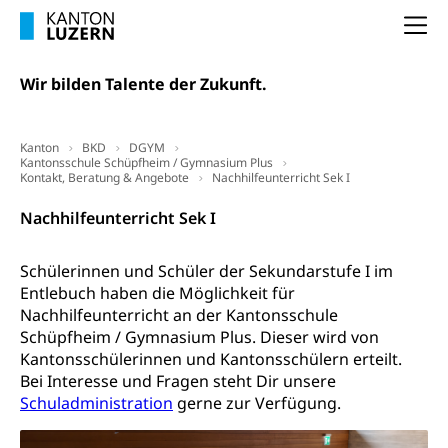
Unterbeschäftigung, Arbeitslosenversicherung,
Arbeitsgericht
Arbeitslosenentschädigung
Na
Schlichtungsbehörde Arbeit
Arbeitslosigkeit (gruezi.lu.ch)
Berufliche Selbständigkeit
Wir bilden Talente der Zukunft.
Arbeitslosigkeit und Stellensuche (WAS
selbständig Erwerbender, Freiberufler
Luzern)
Unterstützung der Wirtschaftsförderung
Kanton
Pensionierung
BKD
DGYM
Arbeitslosenentschädigung (WAS Luzern)
Kantonsschule Schüpfheim / Gymnasium Plus
Luzern
Kontakt, Beratung & Angebote
Nachhilfeunterricht Sek I
Frühpensionierung, Altersrente, berufliche
Vorsorge, Altersvorsorge
Handelsregister Luzern
Nachhilfeunterricht Sek I
Dienststelle Steuern - Wissenswertes
AHV-Altersrente (WAS Luzern)
Schülerinnen und Schüler der Sekundarstufe I im
Selbständige (WAS Luzern)
LUPK - Luzerner Pensionskasse
Bildung und Forschung
Entlebuch haben die Möglichkeit für
Altersvorsorge (gruezi.lu.ch)
Nachhilfeunterricht an der Kantonsschule
Schüpfheim / Gymnasium Plus. Dieser wird von
Wissenschaftsförderung
Kantonsschülerinnen und Kantonsschülern erteilt.
Forschungsförderung, Wissenschaftsmarketing,
Bei Interesse und Fragen steht Dir unsere
Wissenschaft, Forschung, Entwicklung, Projekte
Schuladministration
gerne zur Verfügung.
Pilotprojekte Klima
Erwachsenenbildung und Weiterbildung