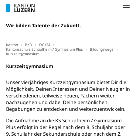
Arbeitslosigkeit und Stellensuche (WAS
selbständig Erwerbender, Freiberufler
Luzern)
Na
Unterstützung der Wirtschaftsförderung
Pensionierung
Arbeitslosenentschädigung (WAS Luzern)
Luzern
Wir bilden Talente der Zukunft.
Frühpensionierung, Altersrente, berufliche
Vorsorge, Altersvorsorge
Handelsregister Luzern
Dienststelle Steuern - Wissenswertes
AHV-Altersrente (WAS Luzern)
Kanton
BKD
DGYM
Kantonsschule Schüpfheim / Gymnasium Plus
Bildungswege
Selbständige (WAS Luzern)
Kurzzeitgymnasium
LUPK - Luzerner Pensionskasse
Bildung und Forschung
Altersvorsorge (gruezi.lu.ch)
Kurzzeitgymnasium
Wissenschaftsförderung
Unser vierjähriges Kurzzeitgymnasium bietet Dir die
Forschungsförderung, Wissenschaftsmarketing,
Wissenschaft, Forschung, Entwicklung, Projekte
Möglichkeit, Deinen Interessen und Deiner Neugier in
verschiedenen, teilweise neuen, Fächern weiter
Pilotprojekte Klima
Erwachsenenbildung und Weiterbildung
nachzugehen und dabei Deine persönlichen
Begabungen zu entdecken und weiterzuentwickeln.
Innovative Projekte Landwirtschaft und
Umschulung, zweiter Bildungsweg,
Nachdiplomstudium, Zusatzlehre, Höhere
Wald
Die Aufnahme an die KS Schüpfheim / Gymnasium
Berufsbildung, Berufsmatura nach Lehre,
Plus erfolgt in der Regel nach dem 8. Schuljahr oder
Projektförderung Universität Luzern unilu
Neuorientierung, Grundkompetenzen,
9. Schuljahr der Sekundarschule oder nach dem 2.
Berufsberatung, Standortbestimmung,