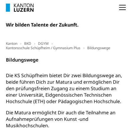
Pilotprojekte Klima
Erwachsenenbildung und Weiterbildung
Na
Innovative Projekte Landwirtschaft und
Umschulung, zweiter Bildungsweg,
Nachdiplomstudium, Zusatzlehre, Höhere
Wald
Wir bilden Talente der Zukunft.
Berufsbildung, Berufsmatura nach Lehre,
Projektförderung Universität Luzern unilu
Neuorientierung, Grundkompetenzen,
Berufsberatung, Standortbestimmung,
Kanton
BKD
DGYM
Studienberatung, Beratung und Unterstützung,
Kantonsschule Schüpfheim / Gymnasium Plus
Bildungswege
Berufsabschluss für Erwachsene
Bildungswege
Erwachsenenmatura
Berufliche Grundbildung
Bildungsgutscheine Grundkompetenzen
Lehre, Berufsfachschule, Lehrbetrieb, Lehrvertrag,
Die KS Schüpfheim bietet Dir zwei Bildungswege an,
Berufsberatung, Qualifikationsverfahren,
beide führen Dich zur Matura und ermöglichen Dir
Bildung & Berufsabschluss für Erwachsene
Berufswahl & Berufsberatung, Schnupperlehre und
den prüfungsfreien Zugang zu einem Studium an
Lehrstellensuche, Berufsmaturität,
Fachperson Betreuung (verkürzte
einer Universität, Eidgenössischen Technischen
Brückenangebote, Zugewanderte & Arbeitsmarkt,
Grundbildung)
Hochschule (ETH) oder Pädagogischen Hochschule.
Fachstelle Berufsbildung
Fachperson Gesundheit (verkürzte
Die Matura ermöglicht Dir auch die Teilnahme an
Schulen und Berufsbildungszentren
Hochschule Fachhochschule
Grundbildung)
Aufnahmeprüfungen von Kunst -und
Integrationsvorlehre INVOL Zentralschweiz
Studium, Hochschulstudium, tertiäre Bildung
Musikhochschulen.
Allgemeinbildung für Erwachsene