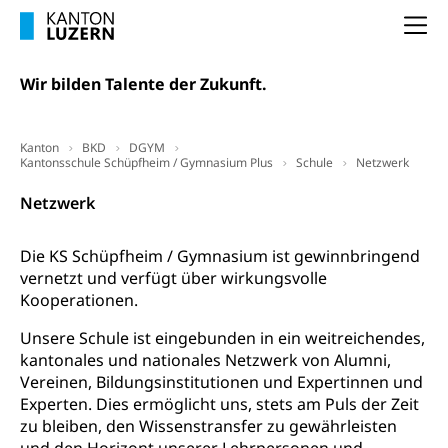
Unterbeschäftigung, Arbeitslosenversicherung,
Arbeitsgericht
Na
Arbeitslosenentschädigung
Schlichtungsbehörde Arbeit
Arbeitslosigkeit (gruezi.lu.ch)
Berufliche Selbständigkeit
Wir bilden Talente der Zukunft.
Arbeitslosigkeit und Stellensuche (WAS
selbständig Erwerbender, Freiberufler
Luzern)
Kanton
BKD
DGYM
Unterstützung der Wirtschaftsförderung
Pensionierung
Kantonsschule Schüpfheim / Gymnasium Plus
Schule
Netzwerk
Arbeitslosenentschädigung (WAS Luzern)
Luzern
Frühpensionierung, Altersrente, berufliche
Netzwerk
Vorsorge, Altersvorsorge
Handelsregister Luzern
Dienststelle Steuern - Wissenswertes
AHV-Altersrente (WAS Luzern)
Die KS Schüpfheim / Gymnasium ist gewinnbringend
vernetzt und verfügt über wirkungsvolle
Selbständige (WAS Luzern)
LUPK - Luzerner Pensionskasse
Bildung und Forschung
Kooperationen.
Altersvorsorge (gruezi.lu.ch)
Unsere Schule ist eingebunden in ein weitreichendes,
Wissenschaftsförderung
kantonales und nationales Netzwerk von Alumni,
Forschungsförderung, Wissenschaftsmarketing,
Vereinen, Bildungsinstitutionen und Expertinnen und
Wissenschaft, Forschung, Entwicklung, Projekte
Experten. Dies ermöglicht uns, stets am Puls der Zeit
zu bleiben, den Wissenstransfer zu gewährleisten
Pilotprojekte Klima
Erwachsenenbildung und Weiterbildung