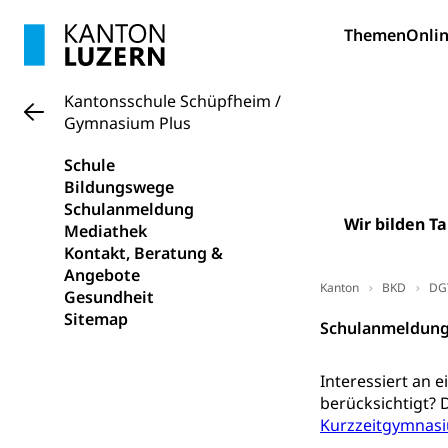
Bildung und Fo
Themen
Onlin
Wissenschaft
Forschungsförde
Kantonsschule Schüpfheim /
Gymnasium Plus
Pilotprojekt
Erwachsenenb
Umschulung, zwe
Schule
Grundkompetenze
Bildungswege
Schulanmeldung
Erwachsene
Berufliche Gr
Wir bilden Ta
Mediathek
Kontakt, Beratung &
Fachperson B
Lehre, Berufsfac
Angebote
Allgemeinbil
Kanton
BKD
DG
Gesundheit
Schulen und 
Sitemap
Hochschule F
Bildung & Be
Schulanmeldun
Fremdsprache
Studium, Hochsc
Berufsabschl
Interessiert an 
Information
Campus Hor
Mittelschulen
berücksichtigt? 
Berufslehre (
Kurzzeitgymnas
Pädagogische
Gymnasium, Hand
Informatikmitte